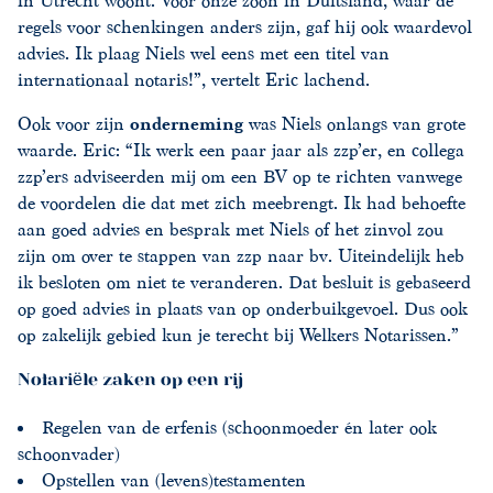
in Utrecht woont. Voor onze zoon in Duitsland, waar de
regels voor schenkingen anders zijn, gaf hij ook waardevol
advies. Ik plaag Niels wel eens met een titel van
internationaal notaris!”, vertelt Eric lachend.
Ook voor zijn
onderneming
was Niels onlangs van grote
waarde. Eric: “Ik werk een paar jaar als zzp’er, en collega
zzp’ers adviseerden mij om een BV op te richten vanwege
de voordelen die dat met zich meebrengt. Ik had behoefte
aan goed advies en besprak met Niels of het zinvol zou
zijn om over te stappen van zzp naar bv. Uiteindelijk heb
ik besloten om niet te veranderen. Dat besluit is gebaseerd
op goed advies in plaats van op onderbuikgevoel. Dus ook
op zakelijk gebied kun je terecht bij Welkers Notarissen.”
Notariële zaken op een rij
Regelen van de erfenis (schoonmoeder én later ook
schoonvader)
Opstellen van (levens)testamenten