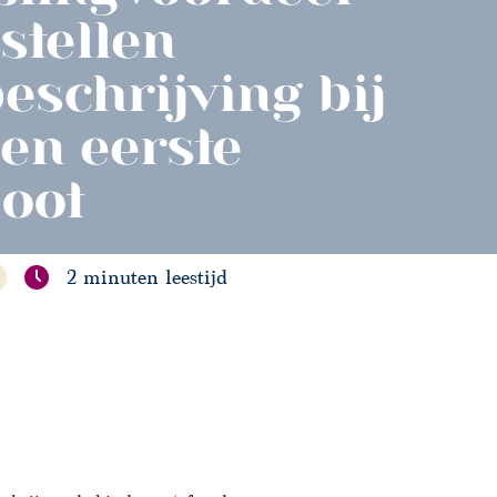
stellen
eschrijving bij
den eerste
oot
2 minuten leestijd