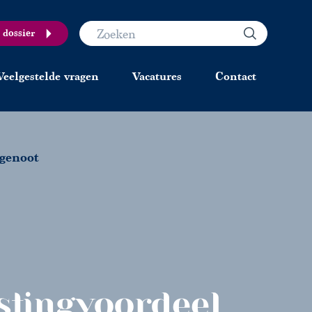
 dossier
Veelgestelde vragen
Vacatures
Contact
tgenoot
stingvoordeel