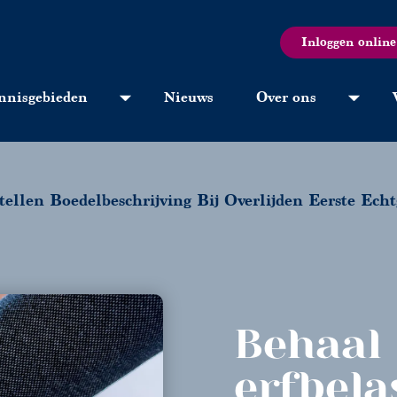
Inloggen online
nnisgebieden
Nieuws
Over ons
ellen Boedelbeschrijving Bij Overlijden Eerste Ech
Behaal
erfbela