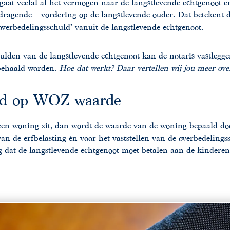
 gaat veelal al het vermogen naar de langstlevende echtgenoot e
dragende – vordering op de langstlevende ouder. Dat betekent d
verbedelingsschuld’ vanuit de langstlevende echtgenoot.
lden van de langstlevende echtgenoot kan de notaris vastlegge
 behaald worden.
Hoe dat werkt? Daar vertellen wij jou meer over
rd op WOZ-waarde
e een woning zit, dan wordt de waarde van de woning bepaald 
an de erfbelasting én voor het vaststellen van de overbedeling
g dat de langstlevende echtgenoot moet betalen aan de kinderen