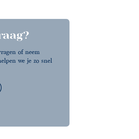
vraag?
 vragen of neem
elpen we je zo snel