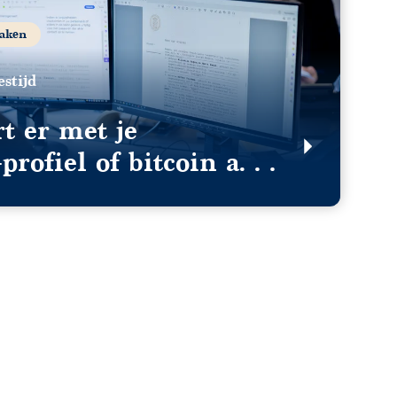
zaken
stijd
t er met je
profiel of bitcoin als
 meer bent?