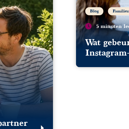
Blog
Familie
5 minuten lee
Wat gebeur
Instagram-
je er niet
partner