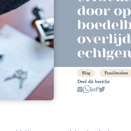
door op
boedelb
overlij
echtgen
Blog
Familiezaken
Deel dit bericht